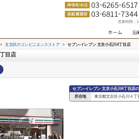
営業時間：
>
文京区のコンビニエンスストア
>
セブン-イレブン 文京小石川4丁目店
4丁目店
へ
セブン-イレブン 文京小石川4丁目店
所在地
東京都文京区小石川４丁