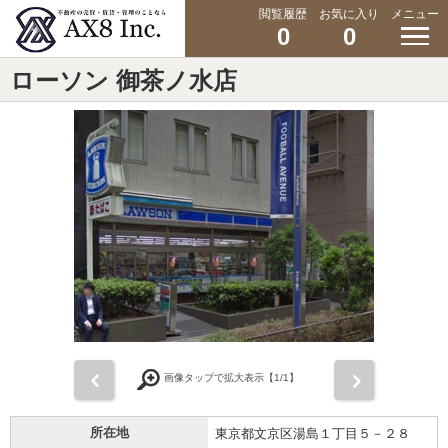
閲覧履歴
お気に入り
メニュー
0
0
ローソン 御茶ノ水店
前
次
画像タップで拡大表示【
1
/1】
所在地
東京都文京区湯島１丁目５－２８