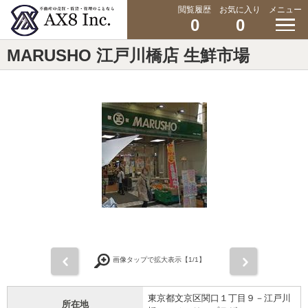
閲覧履歴
お気に入り
メニュー
0
0
MARUSHO 江戸川橋店 生鮮市場
前
次
画像タップで拡大表示【
1
/1】
東京都文京区関口１丁目９－江戸川
所在地