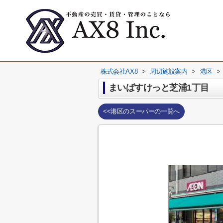
株式会社AX8
>
周辺施設案内
>
港区
>
まいばすけっと芝浦1丁目
<<港区のスーパーの一覧へ