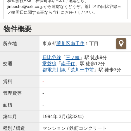
株式会社AX8 神保町本店へのご連絡なら、
jinbocho@ax8.co.jpから遠慮なくどうぞ。荒川区の日比谷線三
ノ輪周辺に関する事なら当社にお任せください。
物件概要
所在地
東京都
荒川区
南千住
１丁目
日比谷線
「
三ノ輪
」駅 徒歩9分
交通
常磐線
「
南千住
」駅 徒歩12分
都電荒川線
「
荒川一中前
」駅 徒歩3分
賃料
-
管理費等
-
面積
-
築年月
1994年 3月(築32年)
種別 / 構造
マンション / 鉄筋コンクリート