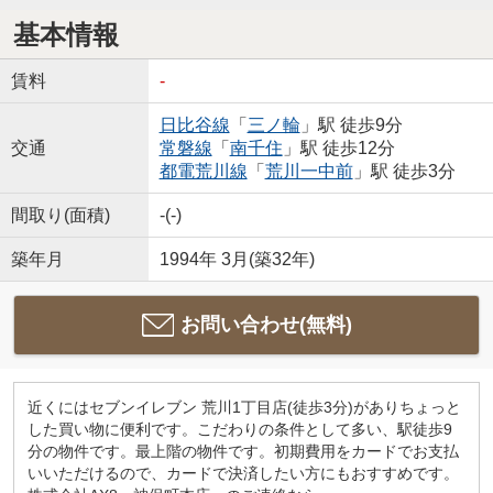
基本情報
賃料
-
日比谷線
「
三ノ輪
」駅 徒歩9分
交通
常磐線
「
南千住
」駅 徒歩12分
都電荒川線
「
荒川一中前
」駅 徒歩3分
間取り(面積)
-(-)
築年月
1994年 3月(築32年)
お問い合わせ(無料)
近くにはセブンイレブン 荒川1丁目店(徒歩3分)がありちょっと
した買い物に便利です。こだわりの条件として多い、駅徒歩9
分の物件です。最上階の物件です。初期費用をカードでお支払
いいただけるので、カードで決済したい方にもおすすめです。